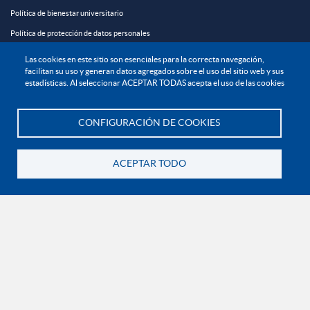
Política de bienestar universitario
Política de protección de datos personales
Las cookies en este sitio son esenciales para la correcta navegación,
EXPLORA

facilitan su uso y generan datos agregados sobre el uso del sitio web y sus
estadísticas. Al seleccionar ACEPTAR TODAS acepta el uso de las cookies
¡CONÉCTATE CON LA INSTITUCIÓN!
CONFIGURACIÓN DE COOKIES
Te asesoramos
ACEPTAR TODO
Volver
Contáctanos
En Bogotá:
+57 6015933004
Línea nacional gratuita:
01 8000 11 93 90
RECONOCIMIENTOS Y CERTIFICACIONES