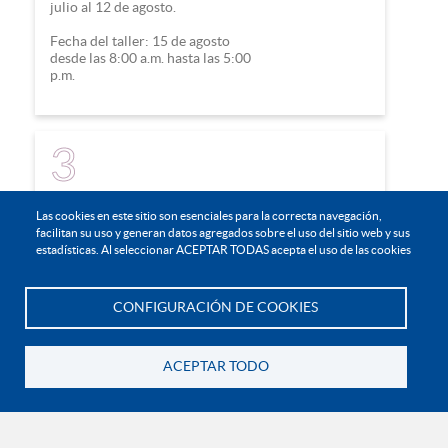
julio al 12 de agosto.
Fecha del taller: 15 de agosto
desde las 8:00 a.m. hasta las 5:00
p.m.
3
Las cookies en este sitio son esenciales para la correcta navegación,
Bogotá
facilitan su uso y generan datos agregados sobre el uso del sitio web y sus
estadísticas. Al seleccionar ACEPTAR TODAS acepta el uso de las cookies
Modalidad: híbrido
Fecha de la convocatoria: 9 de
CONFIGURACIÓN DE COOKIES
Te asesoramos
julio al 26 de agosto.
Fecha del taller: 29 de agosto
ACEPTAR TODO
desde las 8:00 a.m. hasta las 5:00
p.m.