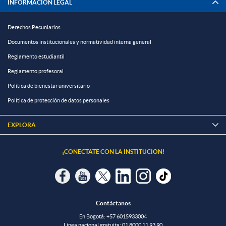
INFORMACIÓN LEGAL
Derechos Pecuniarios
Documentos institucionales y normatividad interna general
Reglamento estudiantil
Reglamento profesoral
Política de bienestar universitario
Política de protección de datos personales
EXPLORA

¡CONÉCTATE CON LA INSTITUCIÓN!
Contáctanos
En Bogotá:
+57 6015933004
Línea nacional gratuita:
01 8000 11 93 90