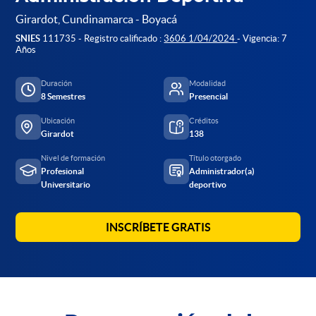
Girardot, Cundinamarca - Boyacá
SNIES
111735 - Registro calificado :
3606 1/04/2024
- Vigencia: 7
Años
Duración
Modalidad
8 Semestres
Presencial
Ubicación
Créditos
Girardot
138
Nivel de formación
Título otorgado
Profesional
Administrador(a)
Universitario
deportivo
INSCRÍBETE GRATIS