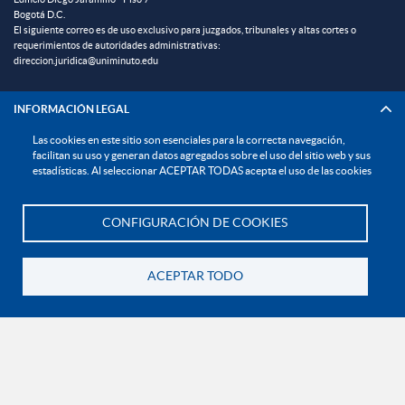
Bogotá D.C.
El siguiente correo es de uso exclusivo para juzgados, tribunales y altas cortes o
requerimientos de autoridades administrativas:
direccion.juridica@uniminuto.edu
INFORMACIÓN LEGAL
Las cookies en este sitio son esenciales para la correcta navegación,
Derechos Pecuniarios
facilitan su uso y generan datos agregados sobre el uso del sitio web y sus
estadísticas. Al seleccionar ACEPTAR TODAS acepta el uso de las cookies
Documentos institucionales y normatividad interna general
Reglamento estudiantil
CONFIGURACIÓN DE COOKIES
Reglamento profesoral
Te asesoramos
Política de bienestar universitario
ACEPTAR TODO
Política de protección de datos personales
Volver
EXPLORA

¡CONÉCTATE CON LA INSTITUCIÓN!