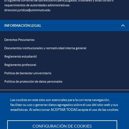
El siguiente correo es de uso exclusivo para juzgados, tribunales y altas cortes o
requerimientos de autoridades administrativas:
direccion.juridica@uniminuto.edu
INFORMACIÓN LEGAL
Derechos Pecuniarios
Documentos institucionales y normatividad interna general
Reglamento estudiantil
Reglamento profesoral
Política de bienestar universitario
Política de protección de datos personales
EXPLORA

Las cookies en este sitio son esenciales para la correcta navegación,
facilitan su uso y generan datos agregados sobre el uso del sitio web y sus
estadísticas. Al seleccionar ACEPTAR TODAS acepta el uso de las cookies
¡CONÉCTATE CON LA INSTITUCIÓN!
CONFIGURACIÓN DE COOKIES