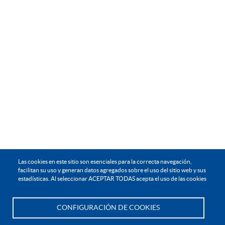
Las cookies en este sitio son esenciales para la correcta navegación,
facilitan su uso y generan datos agregados sobre el uso del sitio web y sus
estadísticas. Al seleccionar ACEPTAR TODAS acepta el uso de las cookies
CONFIGURACIÓN DE COOKIES
Te asesoramos