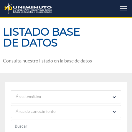
Pasar
al
contenido
principal
LISTADO BASE
DE DATOS
Consulta nuestro listado en la base de datos
Área temática
Área de conocimiento