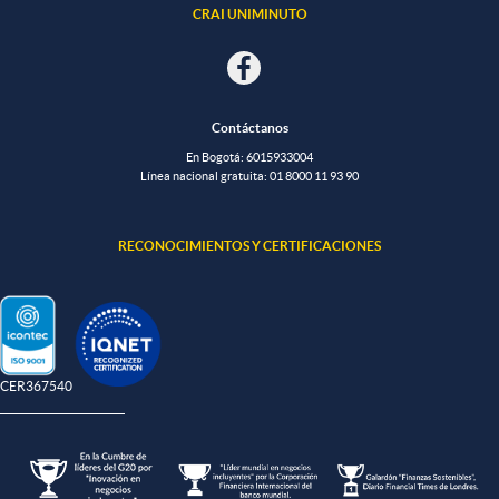
CRAI UNIMINUTO
Contáctanos
En Bogotá: 601
5933004
Línea nacional gratuita:
01 8000 11 93 90
RECONOCIMIENTOS Y CERTIFICACIONES
-CER367540