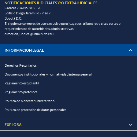
NOTIFICACIONES JUDICIALES Y/O EXTRAJUDICIALES
Carrera 73A No. 81B – 70.
Edificio Diego Jaramillo - Piso 7
Bogotá D.C.
El siguiente correo es de uso exclusivo para juzgados, tribunales y altas cortes o
requerimientos de autoridades administrativas:
direccion.juridica@uniminuto.edu
INFORMACIÓN LEGAL
Derechos Pecuniarios
Documentos institucionales y normatividad interna general
Reglamento estudiantil
Reglamento profesoral
Política de bienestar universitario
Política de protección de datos personales
EXPLORA
