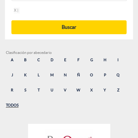
Clasificación por abecedario
A
B
C
D
E
F
G
H
I
J
K
L
M
N
Ñ
O
P
Q
R
S
T
U
V
W
X
Y
Z
TODOS