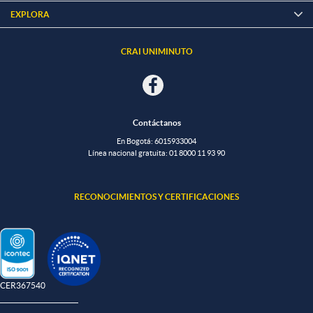
EXPLORA

CRAI UNIMINUTO
Contáctanos
En Bogotá: 601
5933004
Línea nacional gratuita:
01 8000 11 93 90
RECONOCIMIENTOS Y CERTIFICACIONES
-CER367540