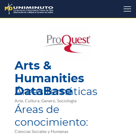
Pasar
al
contenido
principal
Arts &
Humanities
DataBase
Áreas temáticas
Arte, Cultura, Genero, Sociología
Áreas de
conocimiento:
Ciencias Sociales y Humanas