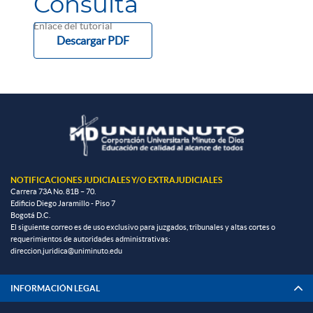
Consulta
Enlace del tutorial
Descargar PDF
NOTIFICACIONES JUDICIALES Y/O EXTRAJUDICIALES
Carrera 73A No. 81B – 70.
Edificio Diego Jaramillo - Piso 7
Bogotá D.C.
El siguiente correo es de uso exclusivo para juzgados, tribunales y altas cortes o
requerimientos de autoridades administrativas:
direccion.juridica@uniminuto.edu
INFORMACIÓN LEGAL