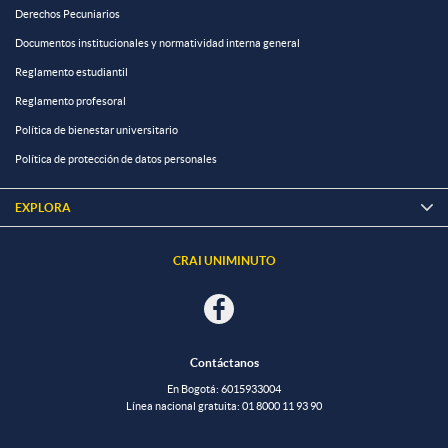
Derechos Pecuniarios
Documentos institucionales y normatividad interna general
Reglamento estudiantil
Reglamento profesoral
Política de bienestar universitario
Política de protección de datos personales
EXPLORA

CRAI UNIMINUTO
Contáctanos
En Bogotá: 601
5933004
Línea nacional gratuita:
01 8000 11 93 90