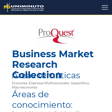
Pasar
al
contenido
principal
Business Market
Research
Collection
Áreas temáticas
Economía, Empresas Multinacionales, Geopolítica,
Macroeconomía
Áreas de
conocimiento: