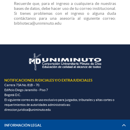
Recuerde que, para el ingreso a cualquiera de nuestras
bases de datos, debe hacer uso de tu correo institucional.
Si tienes problemas con el ingreso o alguna duda
contáctanos para una asesoría al siguiente correo:
biblioteca@uniminuto.edu
NOTIFICACIONES JUDICIALES Y/O EXTRAJUDICIALES
Carrera 73A No. 81B – 70.
Edificio Diego Jaramillo - Piso 7
Bogotá D.C.
El siguiente correo es de uso exclusivo para juzgados, tribunales y altas cortes o
requerimientos de autoridades administrativas:
direccion.juridica@uniminuto.edu
INFORMACIÓN LEGAL