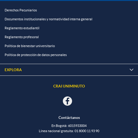
Derechos Pecuniarios
Documentos institucionales y normatividad interna general
Reglamento estudiantil
Reglamento profesoral
Política de bienestar universitario
Política de protección de datos personales
EXPLORA

CRAI UNIMINUTO
Contáctanos
En Bogotá: 601
5933004
Línea nacional gratuita:
01 8000 11 93 90