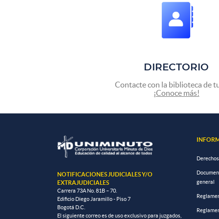
DIRECTORIO
Contacte con la biblioteca de t
¡Conoce más!
INFORM
Derechos
Documento
NOTIFICACIONES JUDICIALES Y/O
general
EXTRAJUDICIALES
Carrera 73A No. 81B – 70.
Reglamen
Edificio Diego Jaramillo - Piso 7
Bogotá D.C.
Reglamen
El siguiente correo es de uso exclusivo para juzgados,