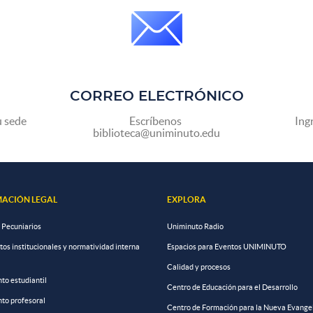
CORREO ELECTRÓNICO
u sede
Escríbenos
Ing
biblioteca@uniminuto.edu
ACIÓN LEGAL
EXPLORA
 Pecuniarios
Uniminuto Radio
s institucionales y normatividad interna
Espacios para Eventos UNIMINUTO
Calidad y procesos
to estudiantil
Centro de Educación para el Desarrollo
to profesoral
Centro de Formación para la Nueva Evange