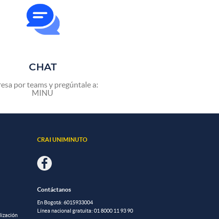
CHAT
resa por teams y pregúntale a:
MINU
CRAI UNIMINUTO
Contáctanos
En Bogotá: 601
5933004
Línea nacional gratuita:
01 8000 11 93 90
lización