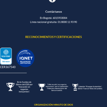
Contáctanos
En Bogotá: 601
5933004
Línea nacional gratuita:
01 8000 11 93 90
RECONOCIMIENTOS Y CERTIFICACIONES
-CER367540
ORGANIZACIÓN MINUTO DE DIOS