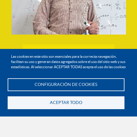
Profesor
Las cookies en este sitio son esenciales para la correcta navegación,
facilitan su uso y generan datos agregados sobre el uso del sitio web y sus
Líder Red
estadísticas. Al seleccionar ACEPTAR TODAS acepta el uso de las cookies
Académica
CONFIGURACIÓN DE COOKIES
Javier Alexander Roldán López
Te asesoramos
Correo: javier.roldan@uniminuto.edu
ACEPTAR TODO