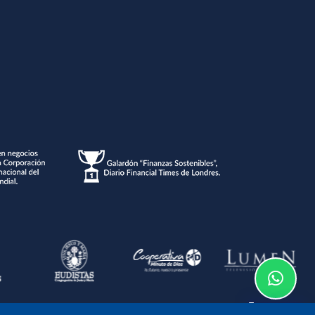
Te asesoramos
o de la información