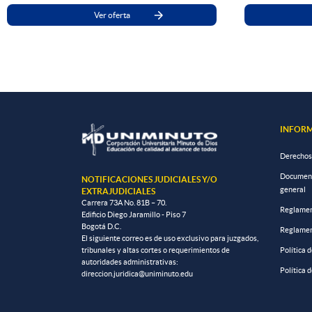
Ver oferta
INFORM
Derechos
Documento
NOTIFICACIONES JUDICIALES Y/O
general
EXTRAJUDICIALES
Carrera 73A No. 81B – 70.
Reglamen
Edificio Diego Jaramillo - Piso 7
Bogotá D.C.
Reglamen
El siguiente correo es de uso exclusivo para juzgados,
tribunales y altas cortes o requerimientos de
Política 
autoridades administrativas:
Política 
direccion.juridica@uniminuto.edu