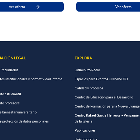
Ver oferta
Ver oferta
ACIÓN LEGAL
EXPLORA
 Pecuniarios
Uniminuto Radio
s institucionales y normatividad interna
Espacios para Eventos UNIMINUTO
Calidad y procesos
to estudiantil
Centro de Educación para el Desarrollo
to profesoral
Centro de Formación para la Nueva Evange
de bienestar universitario
Centro Rafael García Herreros – Pensamien
de protección de datos personales
de la Iglesia
Publicaciones
Unicorporativa