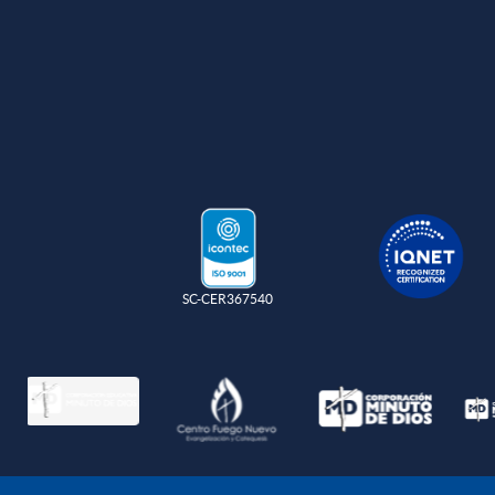
SC-CER367540
Política de protec