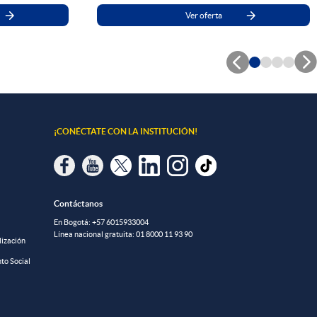
Ver oferta


¡CONÉCTATE CON LA INSTITUCIÓN!
Contáctanos
En Bogotá:
+57 6015933004
Línea nacional gratuita:
01 8000 11 93 90
lización
to Social