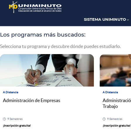
Pasar
al
contenido
principal
SISTEMA UNIMINUTO
Los programas más buscados:
Selecciona tu programa y descubre dónde puedes estudiarlo.
A Distancia
A Distancia
Administración de Empresas
Administració
Trabajo
9 Semestres
9 Semestres
¡Inscripción gratuita!
¡Inscripción gratuita!