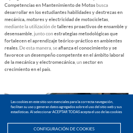
Competencias en Mantenimiento de Motos
busca
desarrollar en los estudiantes habilidades y destrezas en
mecánica, motores y electricidad de motocicletas
,
mediante la utilización de
talleres proactivos de ensamble y
desensamble
, junto con
estrategias metodológicas que
fortalecen el aprendizaje teórico-práctico en ambientes
reales
. De esta manera, se
afianza el conocimiento y se
favorece un desempeño competente en el ámbito laboral
de la mecánica y electromecánica
, un
sector en
crecimiento en el país
.
Las cookies en este sitio son esenciales para la correcta navegación,
facilitan su uso y generan datos agregados sobre el uso del sitio web y sus
estadísticas. Al seleccionar ACEPTAR TODAS acepta el uso de las cookies
CONFIGURACIÓN DE COOKIES
Te asesoramos