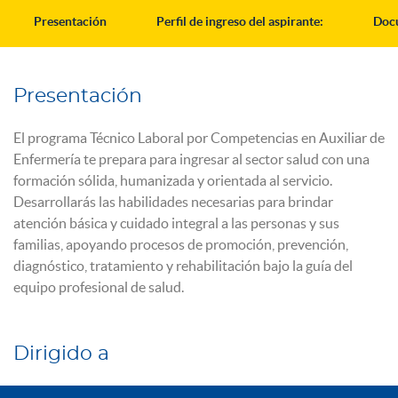
Presentación
Perfil de ingreso del aspirante:
Docu
Presentación
El programa Técnico Laboral por Competencias en Auxiliar de
Enfermería te prepara para ingresar al sector salud con una
formación sólida, humanizada y orientada al servicio.
Desarrollarás las habilidades necesarias para brindar
atención básica y cuidado integral a las personas y sus
familias, apoyando procesos de promoción, prevención,
diagnóstico, tratamiento y rehabilitación bajo la guía del
equipo profesional de salud.
Dirigido a
El programa está dirigido a personas que hayan aprobado, como 