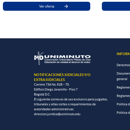
Ver oferta
INFORM
Derechos
Documento
NOTIFICACIONES JUDICIALES Y/O
general
EXTRAJUDICIALES
Carrera 73A No. 81B – 70.
Reglamen
Edificio Diego Jaramillo - Piso 7
Bogotá D.C.
Reglamen
El siguiente correo es de uso exclusivo para juzgados,
tribunales y altas cortes o requerimientos de
Política 
autoridades administrativas:
Política 
direccion.juridica@uniminuto.edu