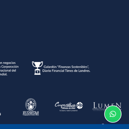
Te asesoramos
o de la información