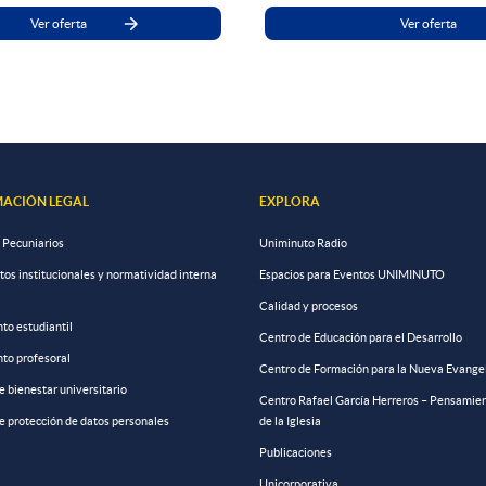
Ver oferta
Ver oferta
ACIÓN LEGAL
EXPLORA
 Pecuniarios
Uniminuto Radio
s institucionales y normatividad interna
Espacios para Eventos UNIMINUTO
Calidad y procesos
to estudiantil
Centro de Educación para el Desarrollo
to profesoral
Centro de Formación para la Nueva Evange
de bienestar universitario
Centro Rafael García Herreros – Pensamien
de protección de datos personales
de la Iglesia
Publicaciones
Unicorporativa