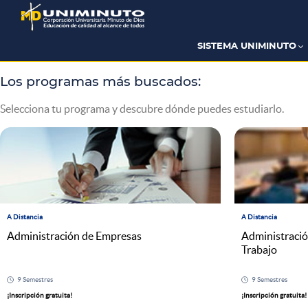
Pasar
al
contenido
principal
SISTEMA UNIMINUTO
Los programas más buscados:
Selecciona tu programa y descubre dónde puedes estudiarlo.
A Distancia
A Distancia
Administración de Empresas
Administració
Trabajo
9 Semestres
9 Semestres
¡Inscripción gratuita!
¡Inscripción gratuita!