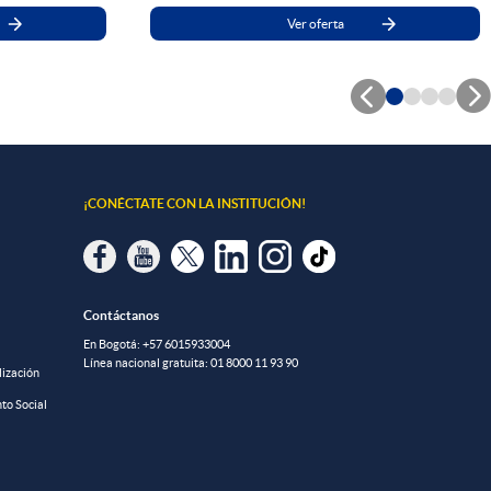
Ver oferta


¡CONÉCTATE CON LA INSTITUCIÓN!
Contáctanos
En Bogotá:
+57 6015933004
Línea nacional gratuita:
01 8000 11 93 90
lización
to Social