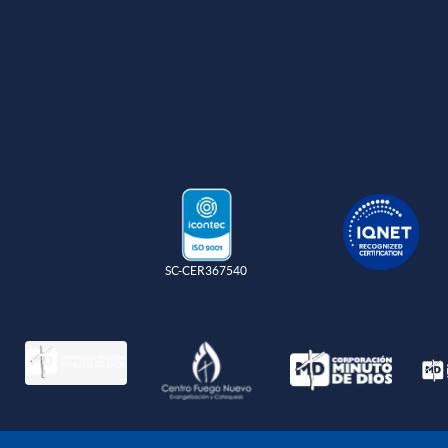
SC-CER367540
Política de protec