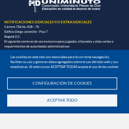
NOTIFICACIONES JUDICIALES Y/O EXTRAJUDICIALES
Carrera 73A No. 81B – 70.
Edificio Diego Jaramillo - Piso 7
Bogotá D.C.
El siguiente correo es de uso exclusivo para juzgados, tribunales y altas cortes o
requerimientos de autoridades administrativas:
direccion.juridica@uniminuto.edu
Las cookies en este sitio son esenciales para la correcta navegación,
facilitan su uso y generan datos agregados sobre el uso del sitio web y sus
estadísticas. Al seleccionar ACEPTAR TODAS acepta el uso de las cookies
INFORMACIÓN LEGAL
Derechos Pecuniarios
CONFIGURACIÓN DE COOKIES
Te asesoramos
Documentos institucionales y normatividad interna general
Reglamento estudiantil
ACEPTAR TODO
Volver
Reglamento profesoral
Política de bienestar universitario
Política de protección de datos personales