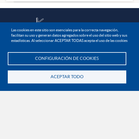
Las cookies en este sitio son esenciales para la correcta navegación,
facilitan su uso y generan datos agregados sobre el uso del sitio web y sus
estadísticas. Al seleccionar ACEPTAR TODAS acepta el uso de las cookies
NOTIFICACIONES JUDICIALES Y/O EXTRAJUDICIALES
Carrera 73A No. 81B – 70.
Edificio Diego Jaramillo - Piso 7
CONFIGURACIÓN DE COOKIES
Te asesoramos
Bogotá D.C.
El siguiente correo es de uso exclusivo para juzgados, tribunales y altas cortes o
requerimientos de autoridades administrativas:
ACEPTAR TODO
direccion.juridica@uniminuto.edu
Volver
INFORMACIÓN LEGAL
Derechos Pecuniarios
Documentos institucionales y normatividad interna general
Reglamento estudiantil
Reglamento profesoral