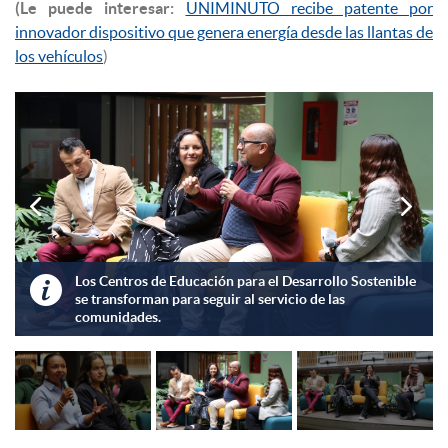
(Le puede interesar:
UNIMINUTO recibe patente por
innovador dispositivo que genera energía desde las llantas de
los vehículos
)


Los Centros de Educación para el Desarrollo Sostenible
afrontarán nuevos retos como "repensar el voluntariado".