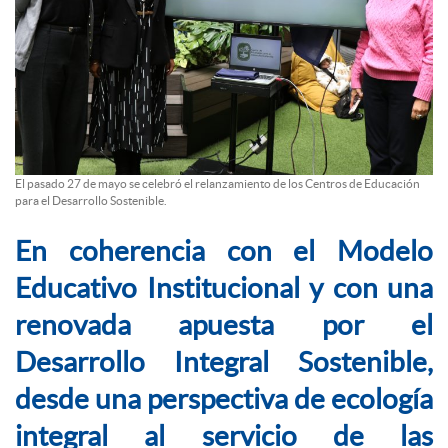
El pasado 27 de mayo se celebró el relanzamiento de los Centros de Educación
para el Desarrollo Sostenible.
En coherencia con el Modelo
Educativo Institucional y con una
renovada apuesta por el
Desarrollo Integral Sostenible,
desde una perspectiva de ecología
integral al servicio de las