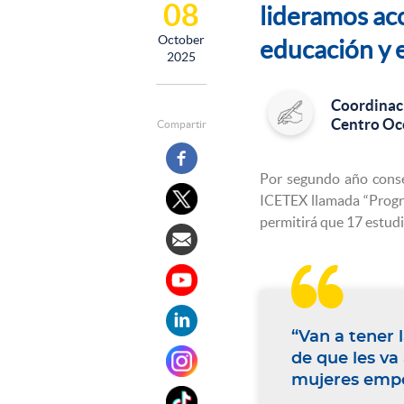
08
lideramos ac
October
educación y 
2025
Coordinac
Centro Oc
Compartir
Por segundo año conse
ICETEX llamada “Progr
permitirá que 17 estud

“Van a tener 
de que les va
mujeres empod