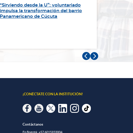
“Sirviendo desde la U”: voluntariado
UNIMINUTO
impulsa la transformación del barrio
regional 
Panamericano de Cúcuta
para form
transfor
Educación


¡CONÉCTATE CON LA INSTITUCIÓN!
Contáctanos
En Bogotá:
+57 6015933004