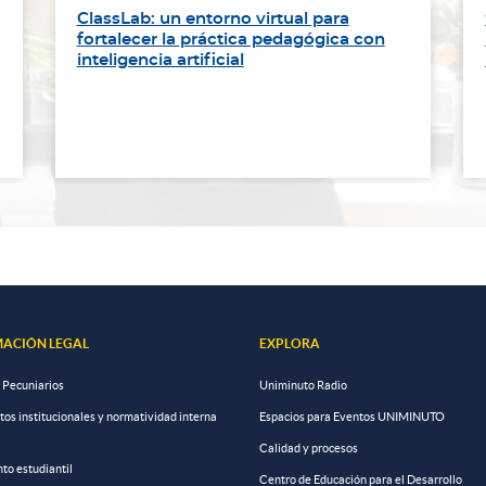
ClassLab: un entorno virtual para
fortalecer la práctica pedagógica con
inteligencia artificial
ACIÓN LEGAL
EXPLORA
 Pecuniarios
Uniminuto Radio
s institucionales y normatividad interna
Espacios para Eventos UNIMINUTO
Calidad y procesos
to estudiantil
Centro de Educación para el Desarrollo