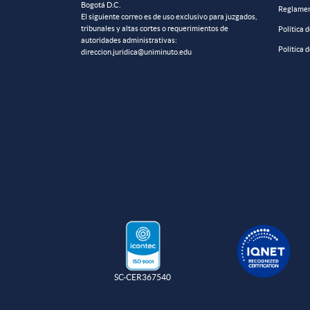
Bogotá D.C.
Reglamen
El siguiente correo es de uso exclusivo para juzgados,
tribunales y altas cortes o requerimientos de
Política 
autoridades administrativas:
Política 
direccion.juridica@uniminuto.edu
SC-CER367540