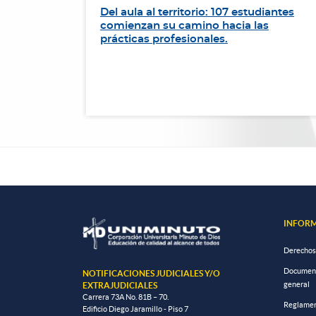
dre
Del aula al territorio: 107 estudiantes
lución
comienzan su camino hacia las
ia 4.0
prácticas profesionales.
INFORM
Derechos
Documento
NOTIFICACIONES JUDICIALES Y/O
general
EXTRAJUDICIALES
Carrera 73A No. 81B – 70.
Reglamen
Edificio Diego Jaramillo - Piso 7