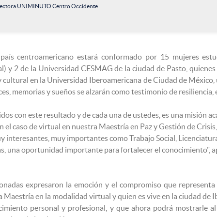
 Rectora UNIMINUTO Centro Occidente.
l país centroamericano estará conformado por 15 mujeres e
al) y 2 de la Universidad CESMAG de la ciudad de Pasto, quienes 
cultural en la Universidad Iberoamericana de Ciudad de México, u
voces, memorias y sueños se alzarán como testimonio de resiliencia, e
os con este resultado y de cada una de ustedes, es una misión a
 el caso de virtual en nuestra Maestría en Paz y Gestión de Crisis
 interesantes, muy importantes como Trabajo Social, Licenciatura
as, una oportunidad importante para fortalecer el conocimiento",
cionadas expresaron la emoción y el compromiso que representa 
a Maestría en la modalidad virtual y quien es vive en la ciudad 
cimiento personal y profesional, y que ahora podrá mostrarle a