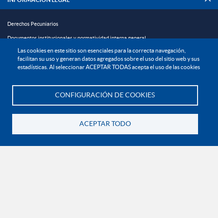
Derechos Pecuniarios
Documentos institucionales y normatividad interna general
Las cookies en este sitio son esenciales para la correcta navegación,
Reglamento estudiantil
facilitan su uso y generan datos agregados sobre el uso del sitio web y sus
Reglamento profesoral
estadísticas. Al seleccionar ACEPTAR TODAS acepta el uso de las cookies
Política de bienestar universitario
CONFIGURACIÓN DE COOKIES
Política de protección de datos personales
Te asesoramos
EXPLORA

ACEPTAR TODO
Volver
¡CONÉCTATE CON LA INSTITUCIÓN!
Contáctanos
En Bogotá:
+57 6015933004
Línea nacional gratuita:
01 8000 11 93 90