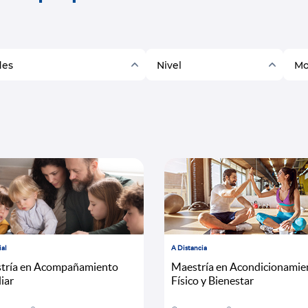
des
Nivel
Mo
ial
A Distancia
tría en Acompañamiento
Maestría en Acondicionamie
iar
Físico y Bienestar