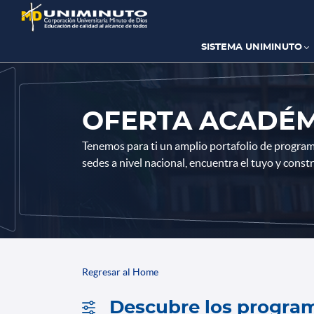
Pasar
al
contenido
principal
SISTEMA UNIMINUTO
OFERTA ACADÉM
Tenemos para ti un amplio portafolio de progra
sedes a nivel nacional, encuentra el tuyo y const
Regresar al Home
Descubre los program