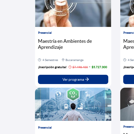
Presencial
Presenc
Maestría en Ambientes de
Maes
Aprendizaje
Apre
4 Semestres
Bucaramanga
4 Se
-
¡Inscripción gratuita!
$7.498.400
$5.727.300
¡Inscrip
Ver programa
Presenc
Presencial