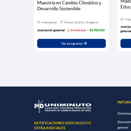
Maes
Maestría en Cambio Climático y
Educa
Desarrollo Sostenible
4 Se
4 Semestres
Minuto de Dios - Engativá
¡Inscrip
-
¡Inscripción gratuita!
$9.600.500
$5.900.000
gratuita
Ver programa
Paginación
INFORM
Derechos
Documento
NOTIFICACIONES JUDICIALES Y/O
general
EXTRAJUDICIALES