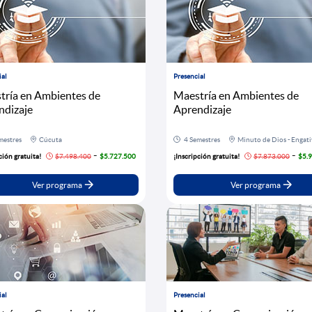
ial
Presencial
tría en Ambientes de
Maestría en Ambientes de
ndizaje
Aprendizaje
mestres
Cúcuta
4 Semestres
Minuto de Dios - Engati
-
-
ción gratuita!
$7.498.400
$5.727.500
¡Inscripción gratuita!
$7.873.000
$5.
Ver programa
Ver programa
ial
Presencial