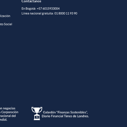
Contáctanos
En Bogotá:
+57 6015933004
Línea nacional gratuita:
01 8000 11 93 90
lización
to Social