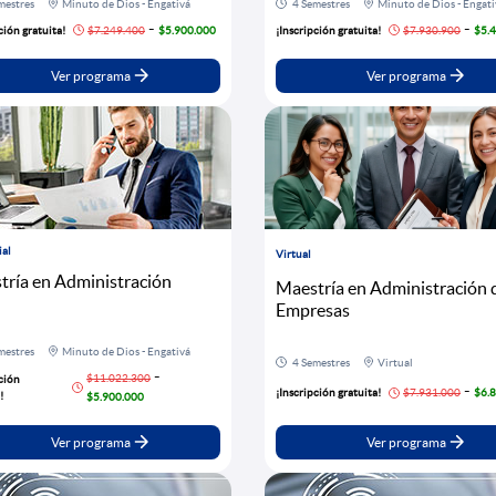
mestres
Minuto de Dios - Engativá
4 Semestres
Minuto de Dios - Engati
-
-
ción gratuita!
$7.249.400
$5.900.000
¡Inscripción gratuita!
$7.930.900
$5.
Ver programa
Ver programa
ial
Virtual
tría en Administración
Maestría en Administración 
Empresas
mestres
Minuto de Dios - Engativá
4 Semestres
Virtual
-
$11.022.300
ción
-
¡Inscripción gratuita!
$7.931.000
$6.
!
$5.900.000
Ver programa
Ver programa