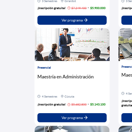
3 Semestres
Girardot
3 Se
-
¡Inscripción gratuita!
$7.249.400
$5.900.000
¡Inscrip
Ver programa
Presenc
Presencial
Maes
Maestría en Administración
4 Se
4 Semestres
Cúcuta
¡Inscrip
-
¡Inscripción gratuita!
$5.682.800
$5.143.100
gratuita
Ver programa