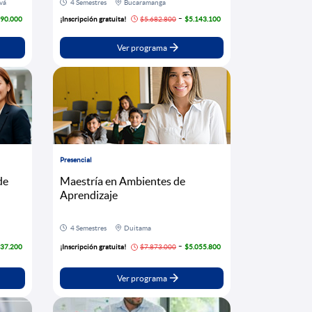
vá
4 Semestres
Bucaramanga
-
490.000
¡Inscripción gratuita!
$5.682.800
$5.143.100
Ver programa
Presencial
de
Maestría en Ambientes de
Aprendizaje
4 Semestres
Duitama
-
837.200
¡Inscripción gratuita!
$7.873.000
$5.055.800
Ver programa