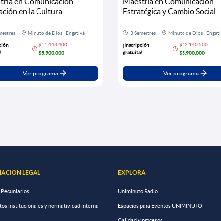
tría en Comunicación
Maestría en Comunicación
ción en la Cultura
Estratégica y Cambio Social
mestres
Minuto de Dios - Engativá
3 Semestres
Minuto de Dios - Engati
-
-
$11.443.400
$12.140.500
ción
¡Inscripción
!
gratuita!
$5.900.000
$5.900.000
Ver programa
Ver programa
ACIÓN LEGAL
EXPLORA
 Pecuniarios
Uniminuto Radio
s institucionales y normatividad interna
Espacios para Eventos UNIMINUTO
Calidad y procesos