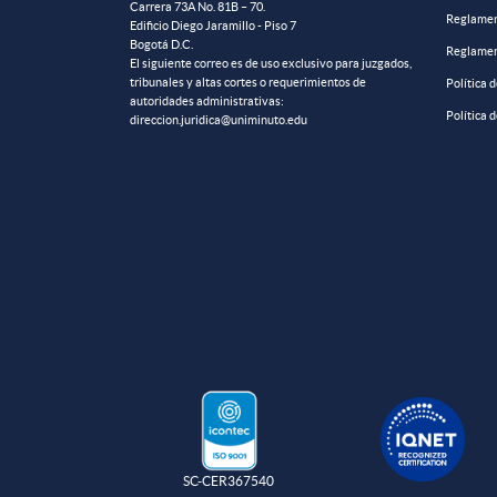
Carrera 73A No. 81B – 70.
Reglamen
Edificio Diego Jaramillo - Piso 7
Bogotá D.C.
Reglamen
El siguiente correo es de uso exclusivo para juzgados,
tribunales y altas cortes o requerimientos de
Política 
autoridades administrativas:
Política 
direccion.juridica@uniminuto.edu
SC-CER367540