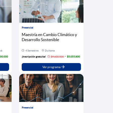
Presencial
Maestría en Cambio Climático y
Desarrollo Sostenible
vá
4 Semestres
Duitama
-
900.000
¡Inscripción gratuita!
$9.600.500
$5.055.800
Ver programa
Presencial