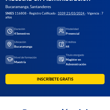
Bucaramanga, Santanderes
SNIES
116808 - Registro Calificado :
3339 21/03/2024
- Vigencia : 7
años
Duración
Modalidad
4 Semestres
Presencial
Ubicación
Créditos
Bucaramanga
44
Título otorgado
Nivel de formación
Magíster en
Maestría
Administración
INSCRÍBETE GRATIS