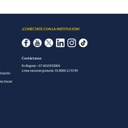
¡CONÉCTATE CON LA INSTITUCIÓN!
Contáctanos
En Bogotá:
+57 6015933004
Línea nacional gratuita:
01 8000 11 93 90
lización
to Social