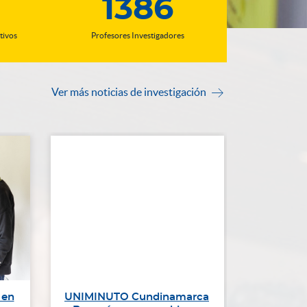
1386
tivos
Profesores Investigadores
Ver más noticias de investigación

 en
UNIMINUTO Cundinamarca
Agujas y 