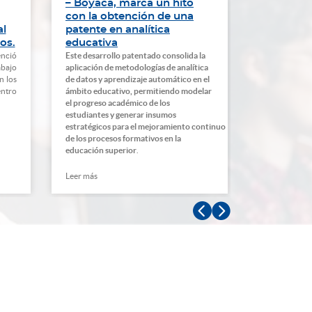
– Boyacá, marca un hito
historias
con la obtención de una
una inves
al
patente en analítica
aula
os.
educativa
nció
Este desarrollo patentado consolida la
Esta iniciativ
abajo
aplicación de metodologías de analítica
de la estrateg
n los
de datos y aprendizaje automático en el
con los sabere
entro
ámbito educativo, permitiendo modelar
proponiendo 
el progreso académico de los
acercarse a la
estudiantes y generar insumos
solo de recole
estratégicos
para
el
mejoramiento
continuo
entender que
de
los
procesos formativos en la
se teje con l
educación superior
.
Leer más
Leer más

