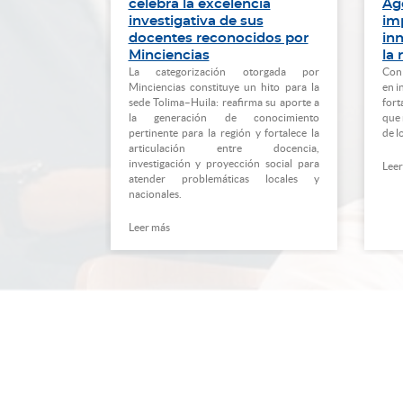
fica
celebra la excelencia
Age
e salud
investigativa de sus
im
docentes reconocidos por
in
lombianos
Minciencias
la 
 Cruz-Triviño,
La categorización otorgada por
Con 
 de
Minciencias constituye un hito para la
en i
sitario
sede Tolima–Huila: reafirma su aporte a
fort
e
la generación de conocimiento
que 
 un estudio en
pertinente para la región y fortalece la
de l
 las revistas
articulación entre docencia,
das e
investigación y proyección social para
Leer
 estudio de la
atender problemáticas locales y
nacionales.
Leer más