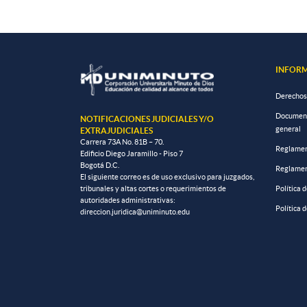
INFORM
Derechos
Documento
NOTIFICACIONES JUDICIALES Y/O
general
EXTRAJUDICIALES
Carrera 73A No. 81B – 70.
Reglamen
Edificio Diego Jaramillo - Piso 7
Bogotá D.C.
Reglamen
El siguiente correo es de uso exclusivo para juzgados,
tribunales y altas cortes o requerimientos de
Política 
autoridades administrativas:
Política 
direccion.juridica@uniminuto.edu