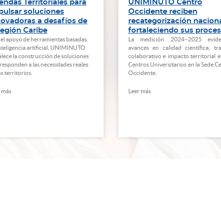
ndas Territoriales para
UNIMINUTO Centro
pulsar soluciones
Occidente reciben
novadoras a desafíos de
recategorización nacion
región Caribe
fortaleciendo sus proces
el apoyo de herramientas basadas
La medición 2024–2025 evide
nteligencia artificial, UNIMINUTO
avances en calidad científica, tr
alece la construcción de soluciones
colaborativo e impacto territorial e
responden a las necesidades reales
Centros Universitarios en la Sede C
os territorios.
Occidente.
 más
Leer más