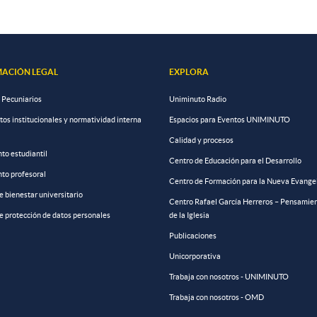
ACIÓN LEGAL
EXPLORA
 Pecuniarios
Uniminuto Radio
s institucionales y normatividad interna
Espacios para Eventos UNIMINUTO
Calidad y procesos
to estudiantil
Centro de Educación para el Desarrollo
to profesoral
Centro de Formación para la Nueva Evange
de bienestar universitario
Centro Rafael García Herreros – Pensamien
de protección de datos personales
de la Iglesia
Publicaciones
Unicorporativa
Trabaja con nosotros - UNIMINUTO
Trabaja con nosotros - OMD