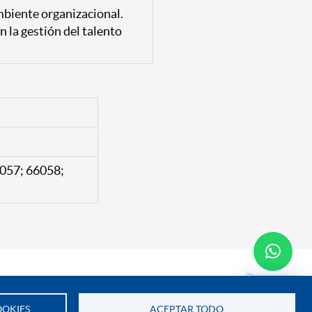
mbiente organizacional.
 la gestión del talento
6057; 66058;
Te asesoramos
n Nacional
OKIES
ACEPTAR TODO