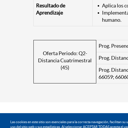
Resultado de
Aplica los 
Aprendizaje
Implementa 
humano.
Prog. Presen
Oferta Periodo: Q2-
Prog. Distanc
Distancia Cuatrimestral
(45)
Prog. Distan
66059; 6606
Instituci
Las cookies en este sitio son esenciales para la correcta navegación, facilitan s
uso del sitio web y sus estadísticas. Al seleccionar ACEPTAR TODAS acepta el uso