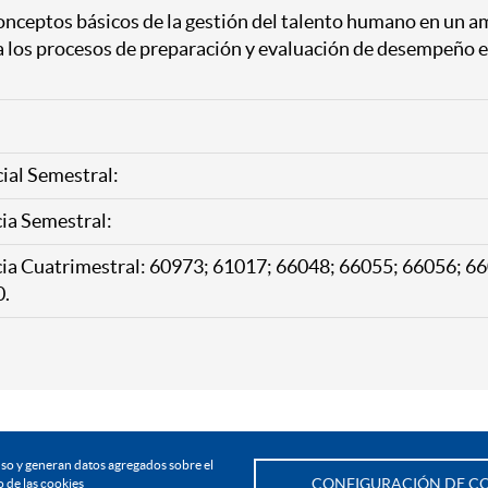
conceptos básicos de la gestión del talento humano en un a
los procesos de preparación y evaluación de desempeño en
cial Semestral:
ia Semestral:
cia Cuatrimestral: 60973; 61017; 66048; 66055; 66056; 6
0.
Todos los derechos Reservados. UNIMINUTO 2020©
ón de Educación Superior sujeta a inspección y vigilancia por el Ministerio de Educació
u uso y generan datos agregados sobre el
Personería jurídica: Resolución 10345 del 1 de agosto de 1990 MEN
 de las cookies
CONFIGURACIÓN DE CO