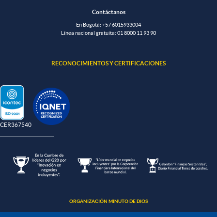
Contáctanos
En Bogotá:
+57 6015933004
Línea nacional gratuita:
01 8000 11 93 90
RECONOCIMIENTOS Y CERTIFICACIONES
-CER367540
ORGANIZACIÓN MINUTO DE DIOS