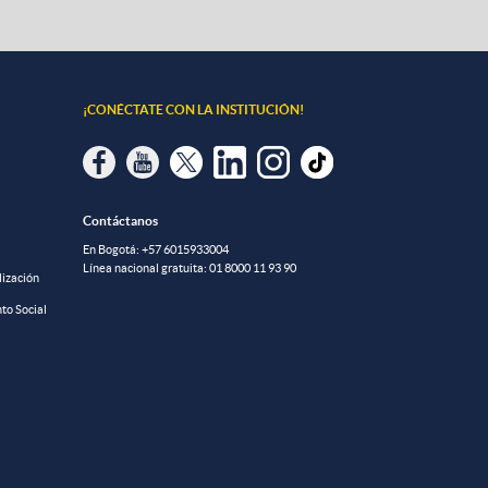
¡CONÉCTATE CON LA INSTITUCIÓN!
Contáctanos
En Bogotá:
+57 6015933004
Línea nacional gratuita:
01 8000 11 93 90
lización
to Social