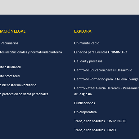
ACIÓN LEGAL
EXPLORA
 Pecuniarios
Uniminuto Radio
s institucionales y normatividad interna
Espacios para Eventos UNIMINUTO
Calidad y procesos
to estudiantil
Centro de Educación para el Desarrollo
to profesoral
Centro de Formación para la Nueva Evange
de bienestar universitario
Centro Rafael García Herreros – Pensamien
de protección de datos personales
de la Iglesia
Publicaciones
Unicorporativa
Trabaja con nosotros - UNIMINUTO
Trabaja con nosotros - OMD