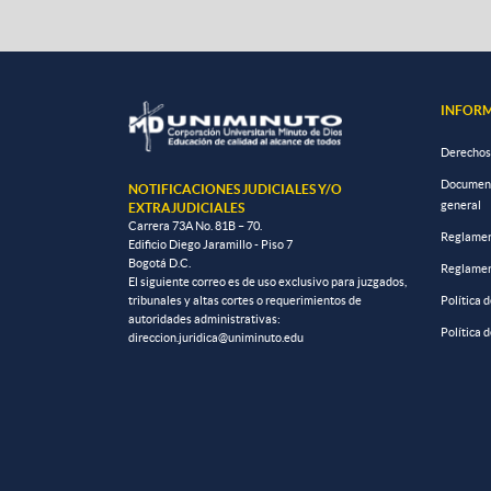
INFORM
Derechos
Documento
NOTIFICACIONES JUDICIALES Y/O
general
EXTRAJUDICIALES
Carrera 73A No. 81B – 70.
Reglamen
Edificio Diego Jaramillo - Piso 7
Bogotá D.C.
Reglamen
El siguiente correo es de uso exclusivo para juzgados,
tribunales y altas cortes o requerimientos de
Política 
autoridades administrativas:
Política 
direccion.juridica@uniminuto.edu