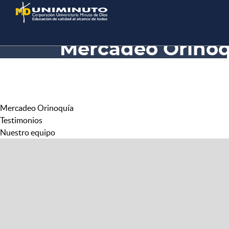
Pasar
al
contenido
principal
Mercadeo Orinoq
Mercadeo Orinoquía
Testimonios
Nuestro equipo