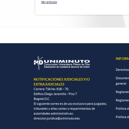
Ver artículo
INFORM
Derechos
Documento
NOTIFICACIONES JUDICIALES Y/O
general
EXTRAJUDICIALES
Carrera 73A No. 81B – 70.
Reglamen
Edificio Diego Jaramillo - Piso 7
Bogotá D.C.
Reglamen
El siguiente correo es de uso exclusivo para juzgados,
tribunales y altas cortes o requerimientos de
Política 
autoridades administrativas:
Política 
direccion.juridica@uniminuto.edu