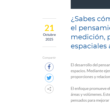
¿Sabes cóm
21
el pensami
Octubre
medición, p
2025
espaciales a
Compartir
El desarrollo del pensa

espacios. Mediante ejem
proporciones y relacio

El enfoque promueve el

áreas y volúmenes. Este
pensados para mejorar e