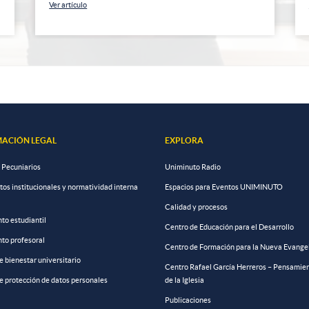
Ver artículo
ACIÓN LEGAL
EXPLORA
 Pecuniarios
Uniminuto Radio
s institucionales y normatividad interna
Espacios para Eventos UNIMINUTO
Calidad y procesos
to estudiantil
Centro de Educación para el Desarrollo
to profesoral
Centro de Formación para la Nueva Evange
de bienestar universitario
Centro Rafael García Herreros – Pensamien
de protección de datos personales
de la Iglesia
Publicaciones