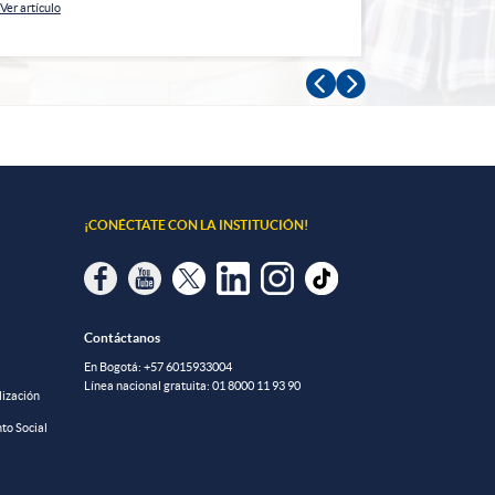
Ver artículo
Ver artículo


¡CONÉCTATE CON LA INSTITUCIÓN!
Contáctanos
En Bogotá:
+57 6015933004
Línea nacional gratuita:
01 8000 11 93 90
lización
to Social