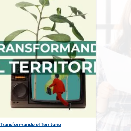
Transformando el Territorio
Misión In
Pregunta