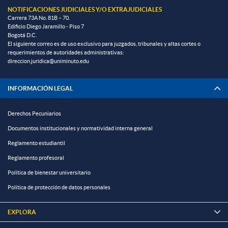
NOTIFICACIONES JUDICIALES Y/O EXTRAJUDICIALES
Carrera 73A No. 81B – 70.
Edificio Diego Jaramillo - Piso 7
Bogotá D.C.
El siguiente correo es de uso exclusivo para juzgados, tribunales y altas cortes o
requerimientos de autoridades administrativas:
direccion.juridica@uniminuto.edu
INFORMACIÓN LEGAL
Derechos Pecuniarios
Documentos institucionales y normatividad interna general
Reglamento estudiantil
Reglamento profesoral
Política de bienestar universitario
Política de protección de datos personales
EXPLORA
