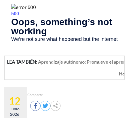
LEA TAMBIÉN:
Aprendizaje autónomo: Promueve el aprendiza
Home
Compartir
12



Junio
2026