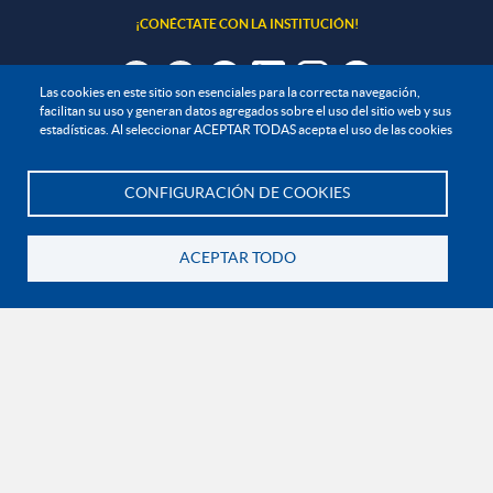
¡CONÉCTATE CON LA INSTITUCIÓN!
Las cookies en este sitio son esenciales para la correcta navegación,
facilitan su uso y generan datos agregados sobre el uso del sitio web y sus
estadísticas. Al seleccionar ACEPTAR TODAS acepta el uso de las cookies
Contáctanos
En Bogotá:
+57 6015933004
Línea nacional gratuita:
01 8000 11 93 90
CONFIGURACIÓN DE COOKIES
Te asesoramos
RECONOCIMIENTOS Y CERTIFICACIONES
ACEPTAR TODO
Volver
-CER367540