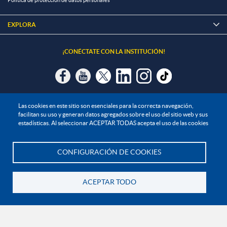
Política de protección de datos personales
EXPLORA

¡CONÉCTATE CON LA INSTITUCIÓN!
Contáctanos
Las cookies en este sitio son esenciales para la correcta navegación,
facilitan su uso y generan datos agregados sobre el uso del sitio web y sus
En Bogotá:
+57 6015933004
estadísticas. Al seleccionar ACEPTAR TODAS acepta el uso de las cookies
Línea nacional gratuita:
01 8000 11 93 90
CONFIGURACIÓN DE COOKIES
RECONOCIMIENTOS Y CERTIFICACIONES
Te asesoramos
ACEPTAR TODO
Volver
-CER367540