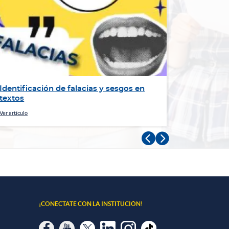
Identificación de falacias y sesgos en
La misión
textos
aprendiza
Ver artículo
Ver artículo


¡CONÉCTATE CON LA INSTITUCIÓN!