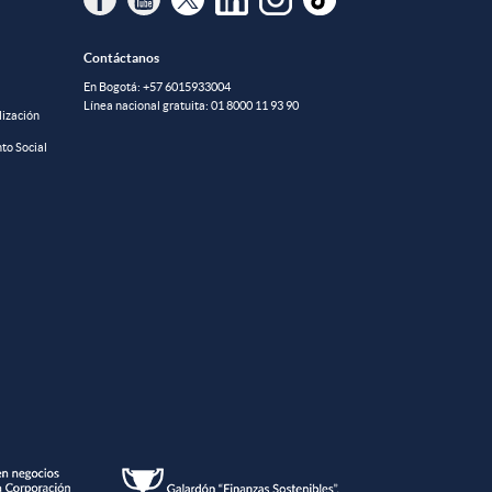
Contáctanos
En Bogotá:
+57 6015933004
Línea nacional gratuita:
01 8000 11 93 90
lización
to Social