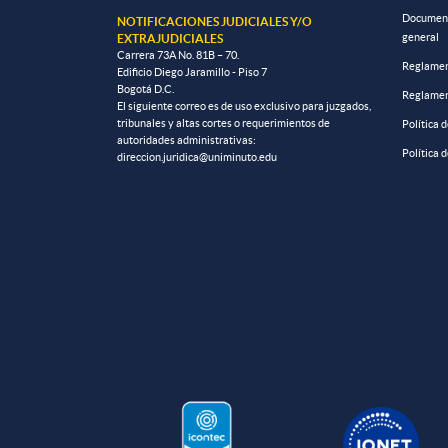
Documento
NOTIFICACIONES JUDICIALES Y/O
general
EXTRAJUDICIALES
Carrera 73A No. 81B – 70.
Reglamen
Edificio Diego Jaramillo - Piso 7
Bogotá D.C.
Reglamen
El siguiente correo es de uso exclusivo para juzgados,
tribunales y altas cortes o requerimientos de
Política 
autoridades administrativas:
Política 
direccion.juridica@uniminuto.edu