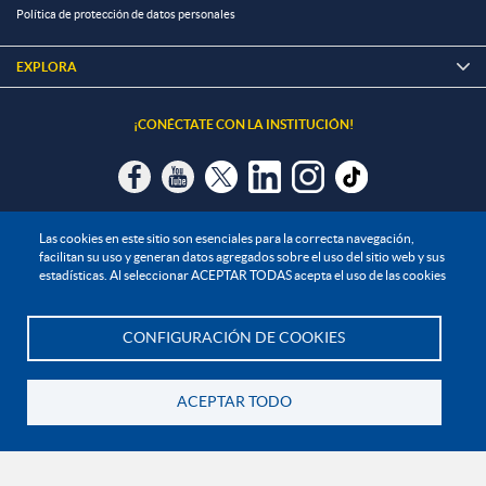
Política de protección de datos personales
EXPLORA

¡CONÉCTATE CON LA INSTITUCIÓN!
Contáctanos
Las cookies en este sitio son esenciales para la correcta navegación,
facilitan su uso y generan datos agregados sobre el uso del sitio web y sus
En Bogotá:
+57 6015933004
estadísticas. Al seleccionar ACEPTAR TODAS acepta el uso de las cookies
Línea nacional gratuita:
01 8000 11 93 90
CONFIGURACIÓN DE COOKIES
RECONOCIMIENTOS Y CERTIFICACIONES
Te asesoramos
ACEPTAR TODO
Volver