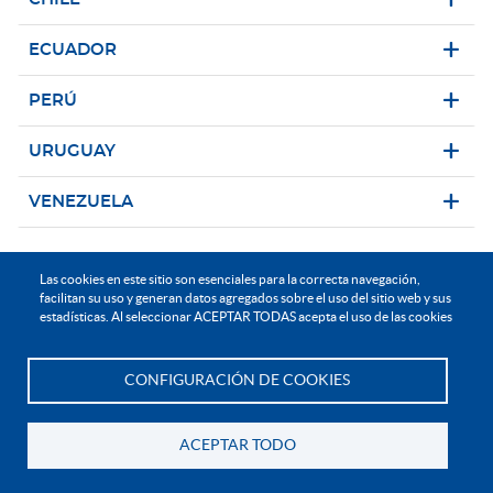
ECUADOR
PERÚ
URUGUAY
VENEZUELA
Las cookies en este sitio son esenciales para la correcta navegación,
facilitan su uso y generan datos agregados sobre el uso del sitio web y sus
estadísticas. Al seleccionar ACEPTAR TODAS acepta el uso de las cookies
América Central
CONFIGURACIÓN DE COOKIES
Te asesoramos
ACEPTAR TODO
COSTA RICA