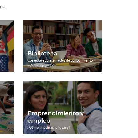
.
TO
Biblioteca
y
Conéctate con las redes de conocimiento
más importantes.
Emprendimiento y
empleo
¿Cómo imaginas tu futuro?