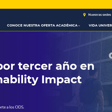
Nuestras sedes
CONOCE NUESTRA OFERTA ACADÉMICA
VIDA UNIVER
 en
esultados.
t
Elige tu
s parte de
os Premios
ndialistas.