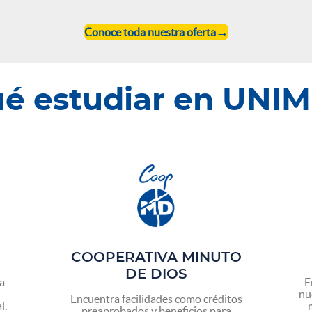
Conoce toda nuestra oferta
ué estudiar en UNI
COOPERATIVA MINUTO
DE DIOS
la
E
nu
Encuentra facilidades como créditos
l.
preaprobados y beneficios para