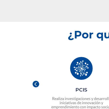
¿Por q

PROGRESA
PCIS
compañamiento y
Realiza investigaciones y desarrol
ara realizar tus
iniciativas de innovación y
onales y encontrar
emprendimiento con impacto socia