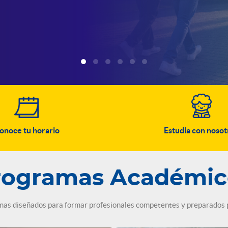
onoce tu horario
Estudia con nosot
rogramas Académic
s diseñados para formar profesionales competentes y preparados pa