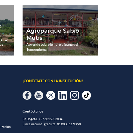
e
Agroparque Sabio
Mutis
iento,
 de
Aprende sobre la flora y fauna del
Tequendama.
¡CONÉCTATE CON LA INSTITUCIÓN!
Contáctanos
En Bogotá:
+57 6015933004
Línea nacional gratuita:
01 8000 11 93 90
lización