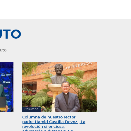
tenemos
UTO
nuto
Columna
Columna de nuestro rector
padre Harold Castilla Devoz | La
revolución silenciosa: