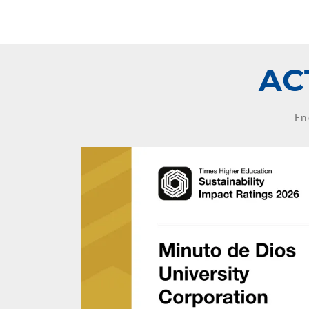
leo.
AC
En 