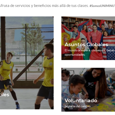
sfruta de servicios y beneficios más allá de tus clases.
#SomosUNIMINU
Asuntos Globales
El mundo te espera: convenios, becas 
oportunidades.
iles
Voluntariado
Sé parte del cambio.