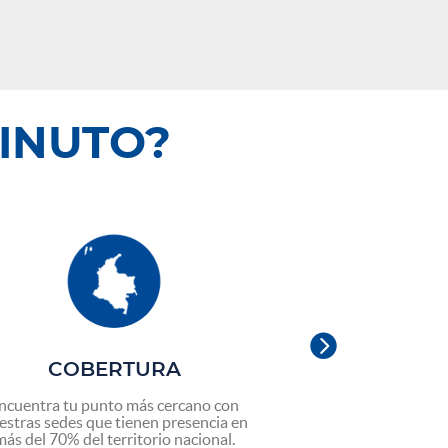
MINUTO?

COBERTURA
MOVI
INTERN
ncuentra tu punto más cercano con
estras sedes que tienen presencia en
Aprovecha todas l
más del 70% del territorio nacional.
movilidad nacional