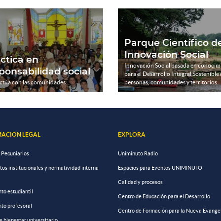
Parque Científico d
Innovación Social
ctica en
Innovación Social basada en conocim
ponsabilidad social
para el Desarrollo Integral Sostenible
ctúa con las comunidades.
personas, comunidades y territorios.
ACIÓN LEGAL
EXPLORA
 Pecuniarios
Uniminuto Radio
s institucionales y normatividad interna
Espacios para Eventos UNIMINUTO
Calidad y procesos
to estudiantil
Centro de Educación para el Desarrollo
to profesoral
Centro de Formación para la Nueva Evange
de bienestar universitario