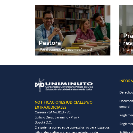
Prá
Pastoral
res
¡Por ti estamos y te acompañamos!
Intera
INFORM
Derechos
Documento
NOTIFICACIONES JUDICIALES Y/O
general
EXTRAJUDICIALES
Carrera 73A No. 81B – 70.
Reglamen
Edificio Diego Jaramillo - Piso 7
Bogotá D.C.
Reglamen
El siguiente correo es de uso exclusivo para juzgados,
tribunales y altas cortes o requerimientos de
Política 