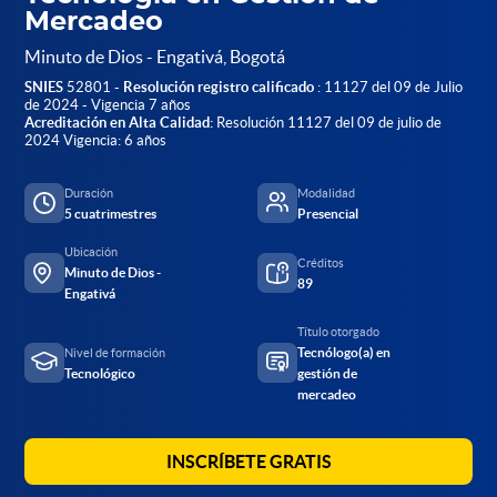
Mercadeo
Minuto de Dios - Engativá, Bogotá
SNIES
52801 -
Resolución registro calificado
: 11127 del 09 de Julio
de 2024 - Vigencia 7 años
Acreditación en Alta Calidad:
Resolución 11127 del 09 de julio de
2024 Vigencia: 6 años
Duración
Modalidad
5 cuatrimestres
Presencial
Ubicación
Créditos
Minuto de Dios -
89
Engativá
Título otorgado
Tecnólogo(a) en
Nivel de formación
Tecnológico
gestión de
mercadeo
INSCRÍBETE GRATIS