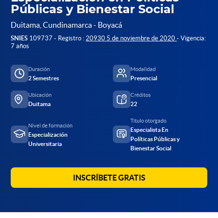
Públicas y Bienestar Social
Duitama, Cundinamarca - Boyacá
SNIES
109737 - Registro :
20930 5 de noviembre de 2020
- Vigencia:
7 años
Duración
Modalidad
2 Semestres
Presencial
Ubicación
Créditos
Duitama
22
Título otorgado
Nivel de formación
Especialista En
Especialización
Políticas Públicas y
Universitaria
Bienestar Social
INSCRÍBETE GRATIS