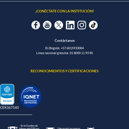
¡CONÉCTATE CON LA INSTITUCIÓN!
Contáctanos
En Bogotá:
+57 6015933004
Línea nacional gratuita:
01 8000 11 93 90
RECONOCIMIENTOS Y CERTIFICACIONES
-CER367540