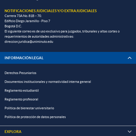
NOTIFICACIONES JUDICIALES Y/O EXTRAJUDICIALES
Carrera 73A No. 81B – 70.
Edificio Diego Jaramillo - Piso 7
Bogotá D.C.
El siguiente correo es de uso exclusivo para juzgados, tribunales y altas cortes o
requerimientos de autoridades administrativas:
direccion.juridica@uniminuto.edu
INFORMACIÓN LEGAL
Derechos Pecuniarios
Documentos institucionales y normatividad interna general
Reglamento estudiantil
Reglamento profesoral
Política de bienestar universitario
Política de protección de datos personales
EXPLORA
