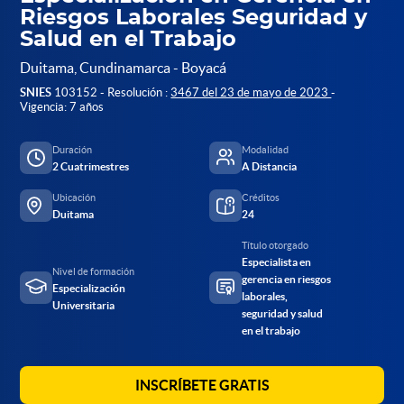
Riesgos Laborales Seguridad y
Salud en el Trabajo
Duitama, Cundinamarca - Boyacá
SNIES
103152 - Resolución :
3467 del 23 de mayo de 2023
-
Vigencia: 7 años
Duración
Modalidad
2 Cuatrimestres
A Distancia
Ubicación
Créditos
Duitama
24
Título otorgado
Especialista en
Nivel de formación
gerencia en riesgos
Especialización
laborales,
Universitaria
seguridad y salud
en el trabajo
INSCRÍBETE GRATIS