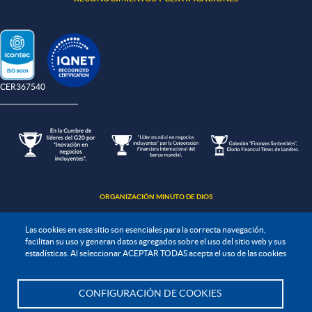
-CER367540
ORGANIZACIÓN MINUTO DE DIOS
Las cookies en este sitio son esenciales para la correcta navegación,
facilitan su uso y generan datos agregados sobre el uso del sitio web y sus
estadísticas. Al seleccionar ACEPTAR TODAS acepta el uso de las cookies
Política de protección de datos
CONFIGURACIÓN DE COOKIES
Te asesoramos
Política de seguridad de la información