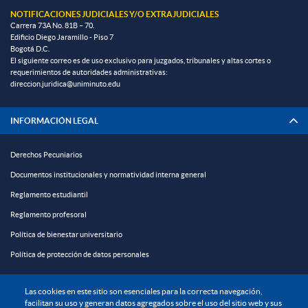
NOTIFICACIONES JUDICIALES Y/O EXTRAJUDICIALES
Carrera 73A No. 81B – 70.
Edificio Diego Jaramillo - Piso 7
Bogotá D.C.
El siguiente correo es de uso exclusivo para juzgados, tribunales y altas cortes o
requerimientos de autoridades administrativas:
direccion.juridica@uniminuto.edu
INFORMACIÓN LEGAL
Derechos Pecuniarios
Documentos institucionales y normatividad interna general
Reglamento estudiantil
Reglamento profesoral
Política de bienestar universitario
Política de protección de datos personales
EXPLORA

Las cookies en este sitio son esenciales para la correcta navegación,
facilitan su uso y generan datos agregados sobre el uso del sitio web y sus