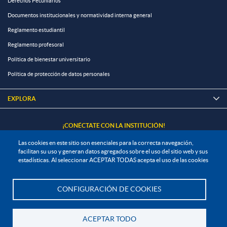
Derechos Pecuniarios
Documentos institucionales y normatividad interna general
Reglamento estudiantil
Reglamento profesoral
Política de bienestar universitario
Política de protección de datos personales
EXPLORA

¡CONÉCTATE CON LA INSTITUCIÓN!
Las cookies en este sitio son esenciales para la correcta navegación,
facilitan su uso y generan datos agregados sobre el uso del sitio web y sus
estadísticas. Al seleccionar ACEPTAR TODAS acepta el uso de las cookies
Contáctanos
CONFIGURACIÓN DE COOKIES
En Bogotá:
+57 6015933004
Te asesoramos
Línea nacional gratuita:
01 8000 11 93 90
ACEPTAR TODO
Volver