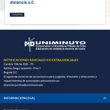
distancia 4.0
Columna
NOTIFICACIONES JUDICIALES Y/O EXTRAJUDICIALES
Carrera 73A No. 81B – 70.
Edificio Diego Jaramillo - Piso 7
Bogotá D.C.
El siguiente correo es de uso exclusivo para juzgados, tribunales y altas cortes o
requerimientos de autoridades administrativas:
direccion.juridica@uniminuto.edu
INFORMACIÓN LEGAL