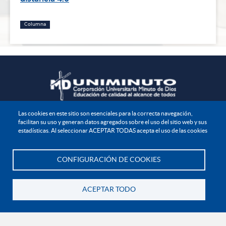
Columna
Las cookies en este sitio son esenciales para la correcta navegación,
NOTIFICACIONES JUDICIALES Y/O EXTRAJUDICIALES
facilitan su uso y generan datos agregados sobre el uso del sitio web y sus
Carrera 73A No. 81B – 70.
estadísticas. Al seleccionar ACEPTAR TODAS acepta el uso de las cookies
Edificio Diego Jaramillo - Piso 7
Bogotá D.C.
El siguiente correo es de uso exclusivo para juzgados, tribunales y altas cortes o
CONFIGURACIÓN DE COOKIES
requerimientos de autoridades administrativas:
Te asesoramos
direccion.juridica@uniminuto.edu
ACEPTAR TODO
INFORMACIÓN LEGAL
Volver
Derechos Pecuniarios