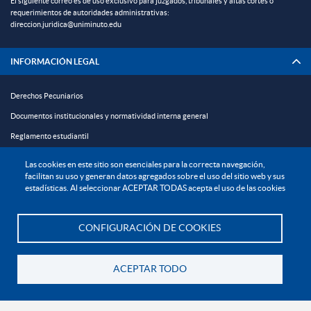
El siguiente correo es de uso exclusivo para juzgados, tribunales y altas cortes o
requerimientos de autoridades administrativas:
direccion.juridica@uniminuto.edu
INFORMACIÓN LEGAL
Derechos Pecuniarios
Documentos institucionales y normatividad interna general
Reglamento estudiantil
Reglamento profesoral
Las cookies en este sitio son esenciales para la correcta navegación,
facilitan su uso y generan datos agregados sobre el uso del sitio web y sus
Política de bienestar universitario
estadísticas. Al seleccionar ACEPTAR TODAS acepta el uso de las cookies
Política de protección de datos personales
CONFIGURACIÓN DE COOKIES
EXPLORA

Te asesoramos
¡CONÉCTATE CON LA INSTITUCIÓN!
ACEPTAR TODO
Volver