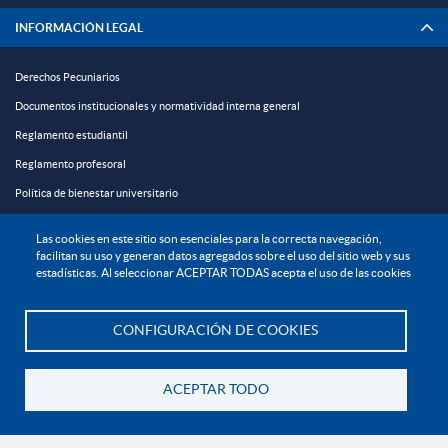
INFORMACIÓN LEGAL
Derechos Pecuniarios
Documentos institucionales y normatividad interna general
Reglamento estudiantil
Reglamento profesoral
Política de bienestar universitario
Política de protección de datos personales
Las cookies en este sitio son esenciales para la correcta navegación,
facilitan su uso y generan datos agregados sobre el uso del sitio web y sus
EXPLORA
estadísticas. Al seleccionar ACEPTAR TODAS acepta el uso de las cookies

¡CONÉCTATE CON LA INSTITUCIÓN!
CONFIGURACIÓN DE COOKIES
Te asesoramos
ACEPTAR TODO
Volver
Contáctanos