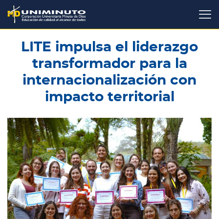
Pasar
al
contenido
principal
LITE impulsa el liderazgo
transformador para la
internacionalización con
impacto territorial