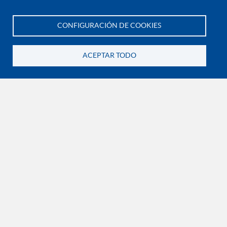
Política de protección de datos personales
CONFIGURACIÓN DE COOKIES
Te asesoramos
EXPLORA

ACEPTAR TODO
Volver
¡CONÉCTATE CON LA INSTITUCIÓN!
Contáctanos
En Bogotá:
+57 6015933004
Línea nacional gratuita:
01 8000 11 93 90
RECONOCIMIENTOS Y CERTIFICACIONES