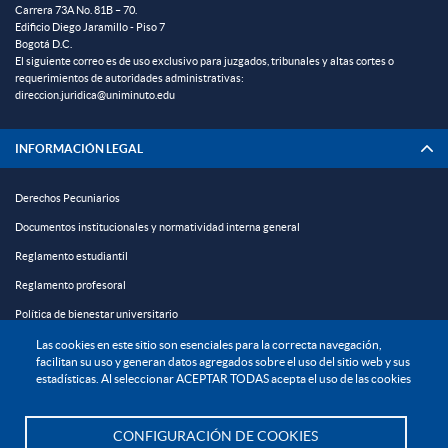
Carrera 73A No. 81B – 70.
Edificio Diego Jaramillo - Piso 7
Bogotá D.C.
El siguiente correo es de uso exclusivo para juzgados, tribunales y altas cortes o
requerimientos de autoridades administrativas:
direccion.juridica@uniminuto.edu
INFORMACIÓN LEGAL
Derechos Pecuniarios
Documentos institucionales y normatividad interna general
Reglamento estudiantil
Reglamento profesoral
Política de bienestar universitario
Política de protección de datos personales
Las cookies en este sitio son esenciales para la correcta navegación,
facilitan su uso y generan datos agregados sobre el uso del sitio web y sus
estadísticas. Al seleccionar ACEPTAR TODAS acepta el uso de las cookies
EXPLORA

CONFIGURACIÓN DE COOKIES
¡CONÉCTATE CON LA INSTITUCIÓN!
Te asesoramos