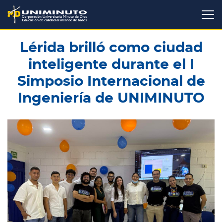
Pasar
al
contenido
principal
Lérida brilló como ciudad
inteligente durante el I
Simposio Internacional de
Ingeniería de UNIMINUTO