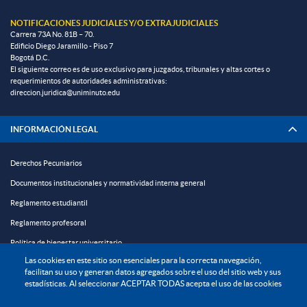
NOTIFICACIONES JUDICIALES Y/O EXTRAJUDICIALES
Carrera 73A No. 81B – 70.
Edificio Diego Jaramillo - Piso 7
Bogotá D.C.
El siguiente correo es de uso exclusivo para juzgados, tribunales y altas cortes o
requerimientos de autoridades administrativas:
direccion.juridica@uniminuto.edu
INFORMACIÓN LEGAL
Derechos Pecuniarios
Documentos institucionales y normatividad interna general
Reglamento estudiantil
Reglamento profesoral
Política de bienestar universitario
Las cookies en este sitio son esenciales para la correcta navegación,
Política de protección de datos personales
facilitan su uso y generan datos agregados sobre el uso del sitio web y sus
estadísticas. Al seleccionar ACEPTAR TODAS acepta el uso de las cookies
EXPLORA
