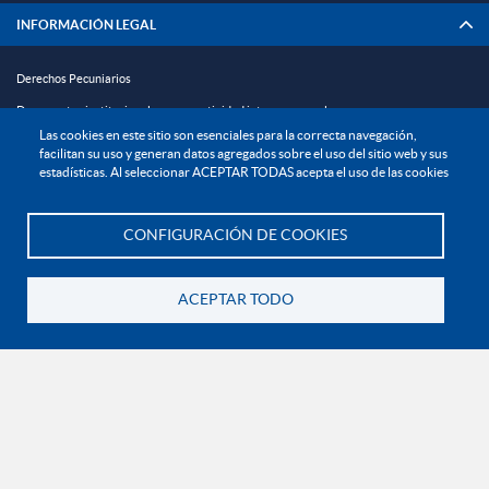
INFORMACIÓN LEGAL
Derechos Pecuniarios
Documentos institucionales y normatividad interna general
Las cookies en este sitio son esenciales para la correcta navegación,
Reglamento estudiantil
facilitan su uso y generan datos agregados sobre el uso del sitio web y sus
estadísticas. Al seleccionar ACEPTAR TODAS acepta el uso de las cookies
Reglamento profesoral
Política de bienestar universitario
CONFIGURACIÓN DE COOKIES
Política de protección de datos personales
Te asesoramos
EXPLORA

ACEPTAR TODO
Volver
¡CONÉCTATE CON LA INSTITUCIÓN!
Contáctanos
En Bogotá:
+57 6015933004