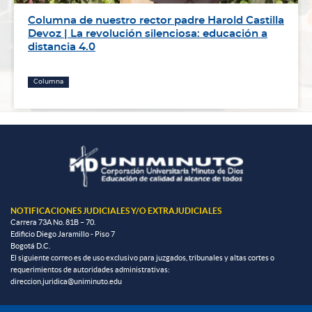
Columna de nuestro rector padre Harold Castilla
Devoz | La revolución silenciosa: educación a
distancia 4.0
Columna
NOTIFICACIONES JUDICIALES Y/O EXTRAJUDICIALES
Carrera 73A No. 81B – 70.
Edificio Diego Jaramillo - Piso 7
Bogotá D.C.
El siguiente correo es de uso exclusivo para juzgados, tribunales y altas cortes o
requerimientos de autoridades administrativas:
direccion.juridica@uniminuto.edu