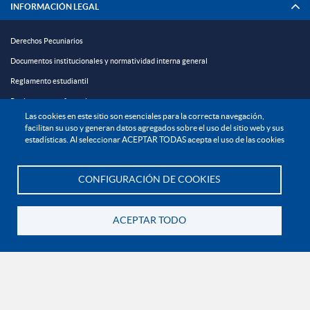
INFORMACIÓN LEGAL
Derechos Pecuniarios
Documentos institucionales y normatividad interna general
Reglamento estudiantil
Reglamento profesoral
Las cookies en este sitio son esenciales para la correcta navegación,
Política de bienestar universitario
facilitan su uso y generan datos agregados sobre el uso del sitio web y sus
estadísticas. Al seleccionar ACEPTAR TODAS acepta el uso de las cookies
Política de protección de datos personales
EXPLORA

CONFIGURACIÓN DE COOKIES
Te asesoramos
¡CONÉCTATE CON LA INSTITUCIÓN!
ACEPTAR TODO
Volver
Contáctanos
En Bogotá:
+57 6015933004