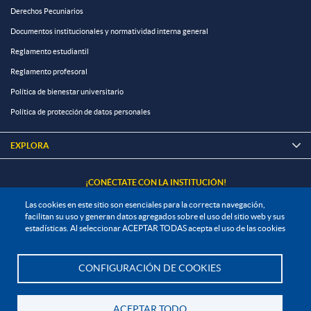
Derechos Pecuniarios
Documentos institucionales y normatividad interna general
Reglamento estudiantil
Reglamento profesoral
Política de bienestar universitario
Política de protección de datos personales
EXPLORA

¡CONÉCTATE CON LA INSTITUCIÓN!
Las cookies en este sitio son esenciales para la correcta navegación,
facilitan su uso y generan datos agregados sobre el uso del sitio web y sus
estadísticas. Al seleccionar ACEPTAR TODAS acepta el uso de las cookies
Contáctanos
CONFIGURACIÓN DE COOKIES
En Bogotá:
+57 6015933004
Te asesoramos
Línea nacional gratuita:
01 8000 11 93 90
ACEPTAR TODO