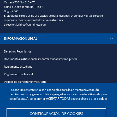
Carrera 73A No. 81B – 70.
Edificio Diego Jaramillo - Piso 7
Bogotá D.C.
El siguiente correo es de uso exclusivo para juzgados, tribunales y altas cortes o
requerimientos de autoridades administrativas:
direccion.juridica@uniminuto.edu
INFORMACIÓN LEGAL
Derechos Pecuniarios
Documentos institucionales y normatividad interna general
Reglamento estudiantil
Reglamento profesoral
Política de bienestar universitario
Política de protección de datos personales
Las cookies en este sitio son esenciales para la correcta navegación,
facilitan su uso y generan datos agregados sobre el uso del sitio web y sus
estadísticas. Al seleccionar ACEPTAR TODAS acepta el uso de las cookies
EXPLORA

CONFIGURACIÓN DE COOKIES
¡CONÉCTATE CON LA INSTITUCIÓN!
Te asesoramos